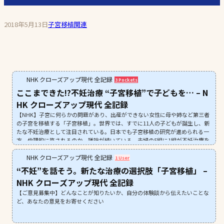
2018年5月13日
子宮移植関連
NHK クローズアップ現代 全記録
3 Pockets
ここまできた!?不妊治療 “子宮移植”で子どもを… – N
HK クローズアップ現代 全記録
【NHK】子宮に何らかの問題があり、出産ができない女性に母や姉など第三者
の子宮を移植する「子宮移植」。世界では、すでに11人の子どもが誕生し、新
たな不妊治療として注目されている。日本でも子宮移植の研究が進められる一
方、倫理的に許されるのか、議論が続いている。夫婦の5組に1組が不妊治療を
行っている不妊大国・日本。新たな不妊治療の選択肢が広がるなか、不妊治療
について考える…
NHK クローズアップ現代 全記録
1 User
“不妊”を話そう。新たな治療の選択肢「子宮移植」 –
NHK クローズアップ現代 全記録
【ご意見募集中】どんなことが知りたいか、自分の体験談から伝えたいことな
ど、あなたの意見をお寄せください