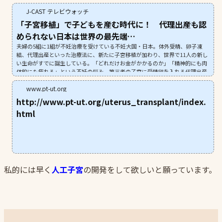
J-CAST テレビウォッチ
「子宮移植」で子どもを産む時代に！ 代理出産も認
められない日本は世界の最先端…
夫婦の5組に1組が不妊治療を受けている不妊大国・日本。体外受精、卵子凍
結、代理出産といった治療法に、新たに子宮移植が加わり、世界で11人の新し
い生命がすでに誕生している。「どれだけお金がかかるのか」「精神的にも肉
体的にも疲れる」という不妊の悩み。第三者の子宮に受精卵を入れる代理出産
も日本ではまだ認められていない。そこに子宮そのものを移植する新たな選択
肢が加わった。この最先端技術と、私たちの社会はど
www.pt-ut.org
http://www.pt-ut.org/uterus_transplant/index.
html
私的には早く
人工子宮
の開発をして欲しいと願っています。