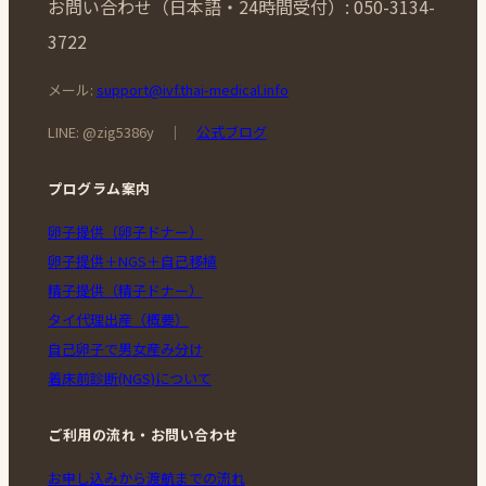
お問い合わせ（日本語・24時間受付）: 050-3134-
3722
メール:
support@ivf.thai-medical.info
LINE: @zig5386y ｜
公式ブログ
プログラム案内
卵子提供（卵子ドナー）
卵子提供＋NGS＋自己移植
精子提供（精子ドナー）
タイ代理出産（概要）
自己卵子で男女産み分け
着床前診断(NGS)について
ご利用の流れ・お問い合わせ
お申し込みから渡航までの流れ