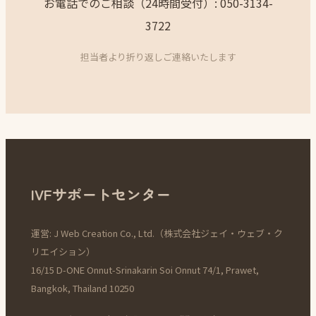
お電話でのご相談（24時間受付）: 050-3134-
3722
担当者より折り返しご連絡いたします
IVFサポートセンター
運営: J Web Creation Co., Ltd.（株式会社ジェイ・ウェブ・ク
リエイション）
16/15 D-ONE Onnut-Srinakarin Soi Onnut 74/1, Prawet,
Bangkok, Thailand 10250