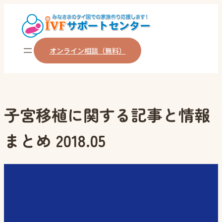
内
容
を
オンライン相談（無料）
ス
キ
ッ
プ
子宮移植に関する記事と情報
まとめ 2018.05