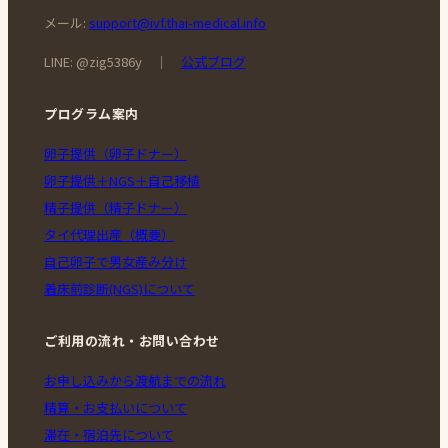
メール:
support@ivf.thai-medical.info
LINE: @zig5386y ｜
公式ブログ
プログラム案内
卵子提供（卵子ドナー）
卵子提供＋NGS＋自己移植
精子提供（精子ドナー）
タイ代理出産（概要）
自己卵子で男女産み分け
着床前診断(NGS)について
ご利用の流れ・お問い合わせ
お申し込みから渡航までの流れ
精算・お支払いについて
滞在・宿泊先について