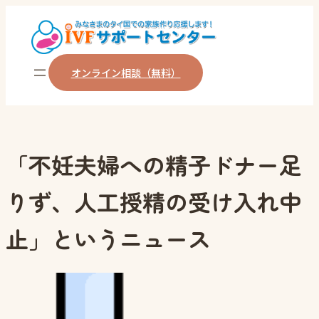
内
容
を
オンライン相談（無料）
ス
キ
ッ
プ
「不妊夫婦への精子ドナー足
りず、人工授精の受け入れ中
止」というニュース