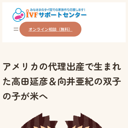
内
容
を
オンライン相談（無料）
ス
キ
ッ
プ
アメリカの代理出産で生まれ
た高田延彦＆向井亜紀の双子
の子が米へ