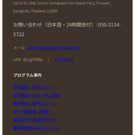
16/15 D-ONE Onnut-Srinakarin Soi Onnut 74/1, Prawet,
Bangkok, Thailand 10250
お問い合わせ（日本語・24時間受付）: 050-3134-
3722
メール:
support@ivf.thai-medical.info
LINE: @zig5386y ｜
公式ブログ
プログラム案内
卵子提供（卵子ドナー）
卵子提供＋NGS＋自己移植
精子提供（精子ドナー）
タイ代理出産（概要）
自己卵子で男女産み分け
着床前診断(NGS)について