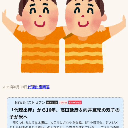
2019年8月30日
代理出産関連
NEWSポストセブン
65 Posts
1 User
3 Pockets
「代理出産」から16年、高田延彦＆向井亜紀の双子の
子が米へ
照りつけるような太陽に、カラリとさわやかな風。8月中旬でも、ジメジメ
とした日本の夏とは違い、のんびりとした空気が流れている。 アメリカの風