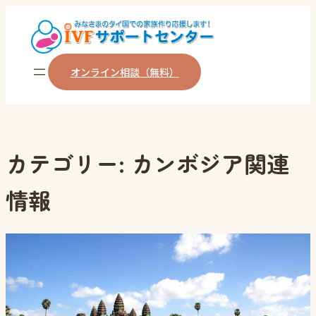
内
容
を
オンライン相談（無料）
ス
キ
ッ
プ
カテゴリー:
カンボジア関連
情報